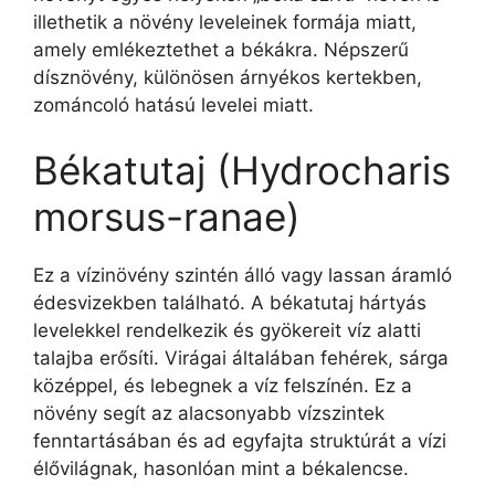
illethetik a növény leveleinek formája miatt,
amely emlékeztethet a békákra. Népszerű
dísznövény, különösen árnyékos kertekben,
zománcoló hatású levelei miatt.
Békatutaj (Hydrocharis
morsus-ranae)
Ez a vízinövény szintén álló vagy lassan áramló
édesvizekben található. A békatutaj hártyás
levelekkel rendelkezik és gyökereit víz alatti
talajba erősíti. Virágai általában fehérek, sárga
középpel, és lebegnek a víz felszínén. Ez a
növény segít az alacsonyabb vízszintek
fenntartásában és ad egyfajta struktúrát a vízi
élővilágnak, hasonlóan mint a békalencse.