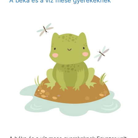
A béka és a víz mese gyerekeknek