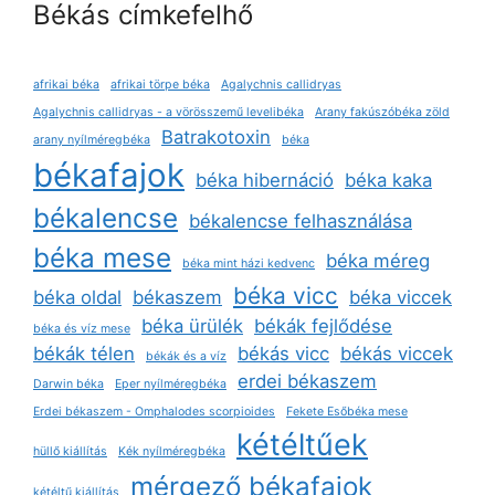
Békás címkefelhő
afrikai béka
afrikai törpe béka
Agalychnis callidryas
Agalychnis callidryas - a vörösszemű levelibéka
Arany fakúszóbéka zöld
Batrakotoxin
arany nyílméregbéka
béka
békafajok
béka hibernáció
béka kaka
békalencse
békalencse felhasználása
béka mese
béka méreg
béka mint házi kedvenc
béka vicc
béka oldal
békaszem
béka viccek
béka ürülék
békák fejlődése
béka és víz mese
békák télen
békás vicc
békás viccek
békák és a víz
erdei békaszem
Darwin béka
Eper nyílméregbéka
Erdei békaszem - Omphalodes scorpioides
Fekete Esőbéka mese
kétéltűek
hüllő kiállítás
Kék nyílméregbéka
mérgező békafajok
kétéltű kiállítás