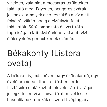
vizeiben, valamint a mocsaras területeken
található meg. Egyenes, hengeres szárak
jellemzik, amelyek alsó részükön a víz alatt,
felső részükön pedig a vízfelszín felett
találhatók. Sűrű lombozata és vertikális
tagoltsága miatt kiváló élőhely kisebb vízi
élőlények és gerinctelenek számára.
Békakonty (Listera
ovata)
A békakonty, más néven nagy ökörjakabfű, egy
évelő orchidea. Itthon erdőkben, erdei
tisztásokon találkozhatunk vele. Zöld virágai
jellegzetesen viseli névadóját, mivel kissé
hasonlítanak a békák összetett végtagjaira.