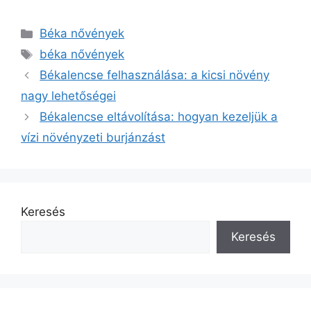
Kategória
Béka nővények
Címkék
béka nővények
Békalencse felhasználása: a kicsi növény
nagy lehetőségei
Békalencse eltávolítása: hogyan kezeljük a
vízi növényzeti burjánzást
Keresés
Keresés