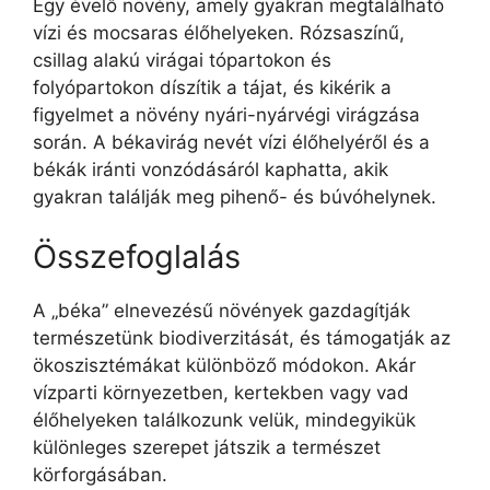
Egy évelő növény, amely gyakran megtalálható
vízi és mocsaras élőhelyeken. Rózsaszínű,
csillag alakú virágai tópartokon és
folyópartokon díszítik a tájat, és kikérik a
figyelmet a növény nyári-nyárvégi virágzása
során. A békavirág nevét vízi élőhelyéről és a
békák iránti vonzódásáról kaphatta, akik
gyakran találják meg pihenő- és búvóhelynek.
Összefoglalás
A „béka” elnevezésű növények gazdagítják
természetünk biodiverzitását, és támogatják az
ökoszisztémákat különböző módokon. Akár
vízparti környezetben, kertekben vagy vad
élőhelyeken találkozunk velük, mindegyikük
különleges szerepet játszik a természet
körforgásában.