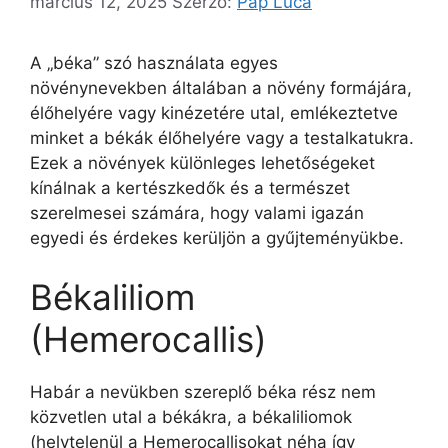
március 12, 2025
Szerző:
Pap Luca
A „béka” szó használata egyes
növénynevekben általában a növény formájára,
élőhelyére vagy kinézetére utal, emlékeztetve
minket a békák élőhelyére vagy a testalkatukra.
Ezek a növények különleges lehetőségeket
kínálnak a kertészkedők és a természet
szerelmesei számára, hogy valami igazán
egyedi és érdekes kerüljön a gyűjteményükbe.
Békaliliom
(Hemerocallis)
Habár a nevükben szereplő béka rész nem
közvetlen utal a békákra, a békaliliomok
(helytelenül a Hemerocallisokat néha így