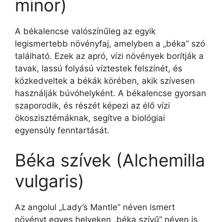
minor)
A békalencse valószínűleg az egyik
legismertebb növényfaj, amelyben a „béka” szó
található. Ezek az apró, vízi növények borítják a
tavak, lassú folyású víztestek felszínét, és
közkedveltek a békák körében, akik szívesen
használják búvóhelyként. A békalencse gyorsan
szaporodik, és részét képezi az élő vízi
ökoszisztémáknak, segítve a biológiai
egyensúly fenntartását.
Béka szívek (Alchemilla
vulgaris)
Az angolul „Lady’s Mantle” néven ismert
növényt egyes helyeken „béka szívű” néven is