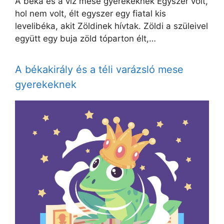
A béka és a víz mese gyerekeknek Egyszer volt,
hol nem volt, élt egyszer egy fiatal kis
levelibéka, akit Zöldinek hívtak. Zöldi a szüleivel
együtt egy buja zöld tóparton élt,…
A békakirály és a téli varázsló mese
gyerekeknek