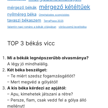
mérgező kétéltűek
mérgező békák
nyílméreg béka
Omphalodes scorpioides
tavaszi békaszem
TerraPlaza 2025
Valentin-napi románc a békák világában
vörösszemű levelibéka
TOP 3 békás vicc
Mi a békák legnépszerűbb olvasmánya?
A légy jó mindhalálig.
Két béka beszélget:
– Te miért szedsz fogamzásgátlót?
– Mert megvéd a gólyától!
A kis béka kérdezi az apjától:
– Apu, kimehetek játszani a rétre?
– Persze, fiam, csak vedd fel a gólya álló
mellényt!