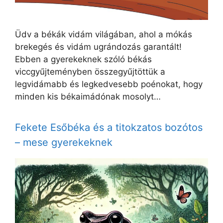
Üdv a békák vidám világában, ahol a mókás
brekegés és vidám ugrándozás garantált!
Ebben a gyerekeknek szóló békás
viccgyűjteményben összegyűjtöttük a
legvidámabb és legkedvesebb poénokat, hogy
minden kis békaimádónak mosolyt…
Fekete Esőbéka és a titokzatos bozótos
– mese gyerekeknek