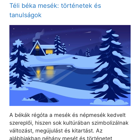
Téli béka mesék: történetek és
tanulságok
A békák régóta a mesék és népmesék kedvelt
szereplői, hiszen sok kultúrában szimbolizálnak
változást, megújulást és kitartást. Az
alábbiakban néhány mesét és történetet