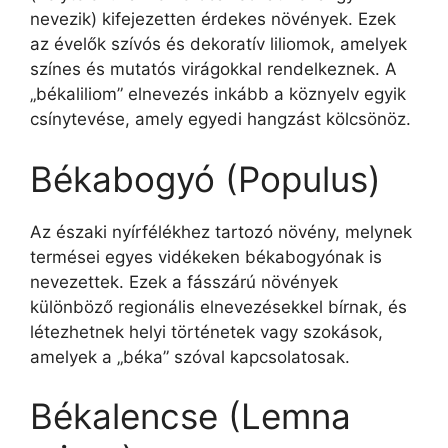
nevezik) kifejezetten érdekes növények. Ezek
az évelők szívós és dekoratív liliomok, amelyek
színes és mutatós virágokkal rendelkeznek. A
„békaliliom” elnevezés inkább a köznyelv egyik
csínytevése, amely egyedi hangzást kölcsönöz.
Békabogyó (Populus)
Az északi nyírfélékhez tartozó növény, melynek
termései egyes vidékeken békabogyónak is
nevezettek. Ezek a fásszárú növények
különböző regionális elnevezésekkel bírnak, és
létezhetnek helyi történetek vagy szokások,
amelyek a „béka” szóval kapcsolatosak.
Békalencse (Lemna