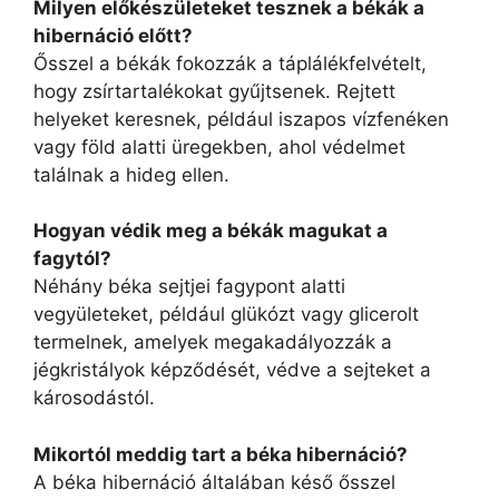
Milyen előkészületeket tesznek a békák a
hibernáció előtt?
Ősszel a békák fokozzák a táplálékfelvételt,
hogy zsírtartalékokat gyűjtsenek. Rejtett
helyeket keresnek, például iszapos vízfenéken
vagy föld alatti üregekben, ahol védelmet
találnak a hideg ellen.
Hogyan védik meg a békák magukat a
fagytól?
Néhány béka sejtjei fagypont alatti
vegyületeket, például glükózt vagy glicerolt
termelnek, amelyek megakadályozzák a
jégkristályok képződését, védve a sejteket a
károsodástól.
Mikortól meddig tart a béka hibernáció?
A béka hibernáció általában késő ősszel