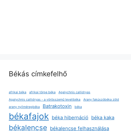
Békás címkefelhő
afrikai béka
afrikai törpe béka
Agalychnis callidryas
Agalychnis callidryas - a vörösszemű levelibéka
Arany fakúszóbéka zöld
Batrakotoxin
arany nyílméregbéka
béka
békafajok
béka hibernáció
béka kaka
békalencse
békalencse felhasználása