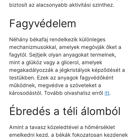
biztosít az alacsonyabb aktivitási szinthez.
Fagyvédelem
Néhány békafaj rendelkezik különleges
mechanizmusokkal, amelyek megóvják őket a
fagytól. Sejtjeik olyan anyagokat termelnek,
mint a glükóz vagy a glicerol, amelyek
megakadályozzák a jégkristályok képződését a
testükben. Ezek az anyagok fagyvédőként
működnek, megvédve a szöveteket a
károsodástól. Tovább olvashatsz erről
itt
.
Ébredés a téli álomból
Amint a tavasz közeledtével a hőmérséklet
emelkedni kezd, a békák fokozatosan kezdenek