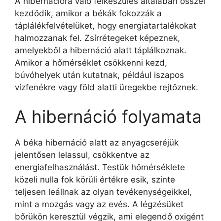
A hibernációra való felkészülés általában ősszel
kezdődik, amikor a békák fokozzák a
táplálékfelvételüket, hogy energiatartalékokat
halmozzanak fel. Zsírrétegeket képeznek,
amelyekből a hibernáció alatt táplálkoznak.
Amikor a hőmérséklet csökkenni kezd,
búvóhelyek után kutatnak, például iszapos
vízfenékre vagy föld alatti üregekbe rejtőznek.
A hibernáció folyamata
A béka hibernáció alatt az anyagcseréjük
jelentősen lelassul, csökkentve az
energiafelhasználást. Testük hőmérséklete
közeli nulla fok körüli értékre esik, szinte
teljesen leállnak az olyan tevékenységeikkel,
mint a mozgás vagy az evés. A légzésüket
bőrükön keresztül végzik, ami elegendő oxigént