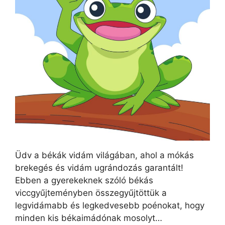
Üdv a békák vidám világában, ahol a mókás
brekegés és vidám ugrándozás garantált!
Ebben a gyerekeknek szóló békás
viccgyűjteményben összegyűjtöttük a
legvidámabb és legkedvesebb poénokat, hogy
minden kis békaimádónak mosolyt…