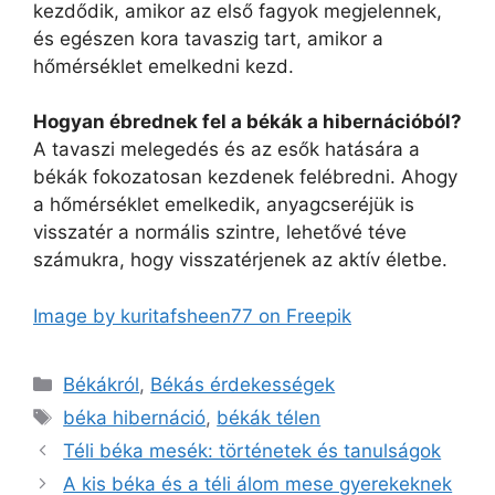
kezdődik, amikor az első fagyok megjelennek,
és egészen kora tavaszig tart, amikor a
hőmérséklet emelkedni kezd.
Hogyan ébrednek fel a békák a hibernációból?
A tavaszi melegedés és az esők hatására a
békák fokozatosan kezdenek felébredni. Ahogy
a hőmérséklet emelkedik, anyagcseréjük is
visszatér a normális szintre, lehetővé téve
számukra, hogy visszatérjenek az aktív életbe.
Image by kuritafsheen77 on Freepik
Kategória
Békákról
,
Békás érdekességek
Címkék
béka hibernáció
,
békák télen
Téli béka mesék: történetek és tanulságok
A kis béka és a téli álom mese gyerekeknek