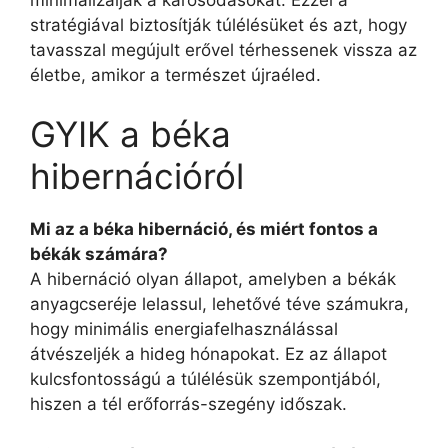
stratégiával biztosítják túlélésüket és azt, hogy
tavasszal megújult erővel térhessenek vissza az
életbe, amikor a természet újraéled.
GYIK a béka
hibernációról
Mi az a béka hibernáció, és miért fontos a
békák számára?
A hibernáció olyan állapot, amelyben a békák
anyagcseréje lelassul, lehetővé téve számukra,
hogy minimális energiafelhasználással
átvészeljék a hideg hónapokat. Ez az állapot
kulcsfontosságú a túlélésük szempontjából,
hiszen a tél erőforrás-szegény időszak.