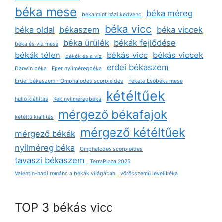
béka mese
béka méreg
béka mint házi kedvenc
béka vicc
béka oldal
békaszem
béka viccek
béka ürülék
békák fejlődése
béka és víz mese
békák télen
békás vicc
békás viccek
békák és a víz
erdei békaszem
Darwin béka
Eper nyílméregbéka
Erdei békaszem - Omphalodes scorpioides
Fekete Esőbéka mese
kétéltűek
hüllő kiállítás
Kék nyílméregbéka
mérgező békafajok
kétéltű kiállítás
mérgező kétéltűek
mérgező békák
nyílméreg béka
Omphalodes scorpioides
tavaszi békaszem
TerraPlaza 2025
Valentin-napi románc a békák világában
vörösszemű levelibéka
TOP 3 békás vicc