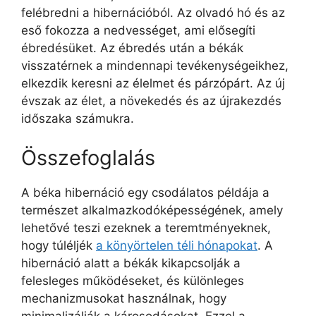
felébredni a hibernációból. Az olvadó hó és az
eső fokozza a nedvességet, ami elősegíti
ébredésüket. Az ébredés után a békák
visszatérnek a mindennapi tevékenységeikhez,
elkezdik keresni az élelmet és párzópárt. Az új
évszak az élet, a növekedés és az újrakezdés
időszaka számukra.
Összefoglalás
A béka hibernáció egy csodálatos példája a
természet alkalmazkodóképességének, amely
lehetővé teszi ezeknek a teremtményeknek,
hogy túléljék
a könyörtelen téli hónapokat
. A
hibernáció alatt a békák kikapcsolják a
felesleges működéseket, és különleges
mechanizmusokat használnak, hogy
minimalizálják a károsodásokat. Ezzel a