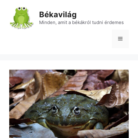
Kilépés
a
Békavilág
tartalomba
Minden, amit a békákról tudni érdemes
Menü