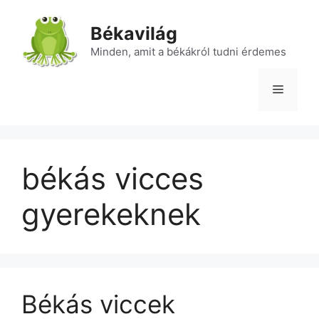
Kilépés
a
Békavilág
tartalomba
Minden, amit a békákról tudni érdemes
Menü
békás vicces
gyerekeknek
Békás viccek