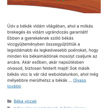
Üdv a békák vidám világában, ahol a mókás
brekegés és vidám ugrándozás garantált!
Ebben a gyerekeknek szóló békás
viccgyűjteményben összegyűjtöttük a
legvidámabb és legkedvesebb poénokat, hogy
minden kis békaimádónak mosolyt csaljunk az
arcára. Akár esőben, akár napsütésben
olvasod, biztosan felderít majd! Sok másik
békás vicc is vár rád weboldalunkon, ahol még
mélyebbre merülhetsz a békák …
Olvass
tovább
Kategória
Béka viccek
Címkék