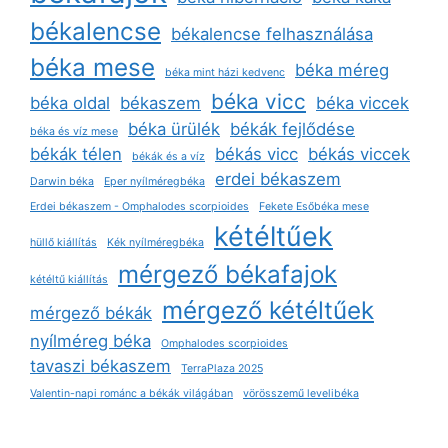
békalencse
békalencse felhasználása
béka mese
béka méreg
béka mint házi kedvenc
béka vicc
béka oldal
békaszem
béka viccek
béka ürülék
békák fejlődése
béka és víz mese
békák télen
békás vicc
békás viccek
békák és a víz
erdei békaszem
Darwin béka
Eper nyílméregbéka
Erdei békaszem - Omphalodes scorpioides
Fekete Esőbéka mese
kétéltűek
hüllő kiállítás
Kék nyílméregbéka
mérgező békafajok
kétéltű kiállítás
mérgező kétéltűek
mérgező békák
nyílméreg béka
Omphalodes scorpioides
tavaszi békaszem
TerraPlaza 2025
Valentin-napi románc a békák világában
vörösszemű levelibéka