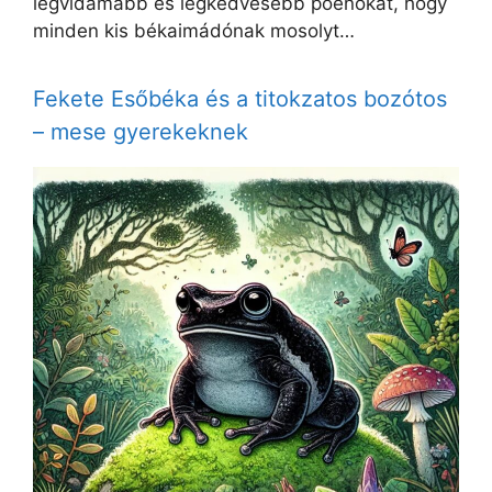
legvidámabb és legkedvesebb poénokat, hogy
minden kis békaimádónak mosolyt…
Fekete Esőbéka és a titokzatos bozótos
– mese gyerekeknek