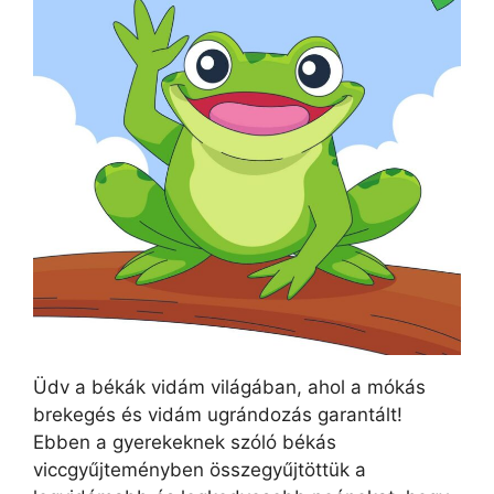
Üdv a békák vidám világában, ahol a mókás
brekegés és vidám ugrándozás garantált!
Ebben a gyerekeknek szóló békás
viccgyűjteményben összegyűjtöttük a