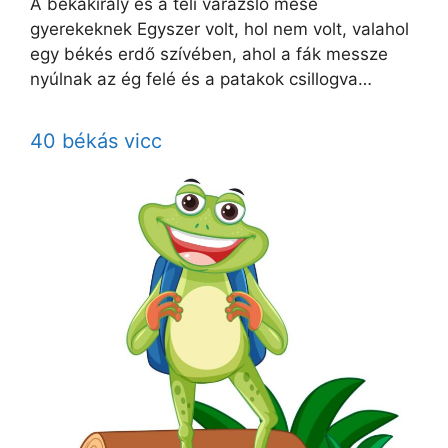
A békakirály és a téli varázsló mese
gyerekeknek Egyszer volt, hol nem volt, valahol
egy békés erdő szívében, ahol a fák messze
nyúlnak az ég felé és a patakok csillogva…
40 békás vicc