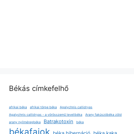
Békás címkefelhő
afrikai béka
afrikai törpe béka
Agalychnis callidryas
Agalychnis callidryas - a vörösszemű levelibéka
Arany fakúszóbéka zöld
Batrakotoxin
arany nyílméregbéka
béka
békafajok
béka hibernáció
béka kaka