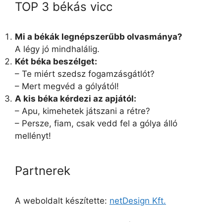
TOP 3 békás vicc
Mi a békák legnépszerűbb olvasmánya?
A légy jó mindhalálig.
Két béka beszélget:
– Te miért szedsz fogamzásgátlót?
– Mert megvéd a gólyától!
A kis béka kérdezi az apjától:
– Apu, kimehetek játszani a rétre?
– Persze, fiam, csak vedd fel a gólya álló
mellényt!
Partnerek
A weboldalt készítette:
netDesign Kft.